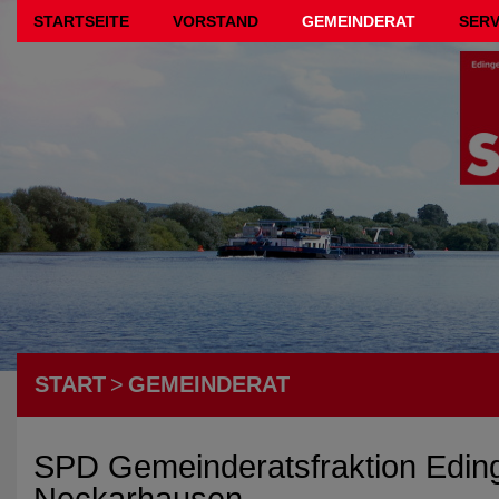
STARTSEITE
VORSTAND
GEMEINDERAT
SERV
START
>
GEMEINDERAT
SPD Gemeinderatsfraktion Edin